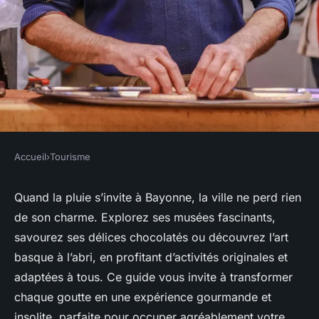
Accueil
›
Tourisme
TOURISME
Que faire à Bayonne quand il
Quand la pluie s’invite à Bayonne, la ville ne perd rien
de son charme. Explorez ses musées fascinants,
pleut : visite gourmande et
savourez ses délices chocolatés ou découvrez l’art
insolite
basque à l’abri, en profitant d’activités originales et
adaptées à tous. Ce guide vous invite à transformer
Théo
•
27 juin 2025
•
5 min de lecture
chaque goutte en une expérience gourmande et
insolite, parfaite pour occuper agréablement votre