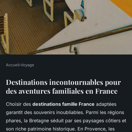
Accueil
›
Voyage
VOYAGE
Destinations incontournables pour
Aventures Familiales en
des aventures familiales en France
France : Les Essentiels pour
des Séjours Mémorables
Choisir des
destinations famille France
adaptées
garantit des souvenirs inoubliables. Parmi les régions
Théo
•
5 mai 2025
•
8 min de lecture
phares, la Bretagne séduit par ses paysages côtiers et
son riche patrimoine historique. En Provence, les